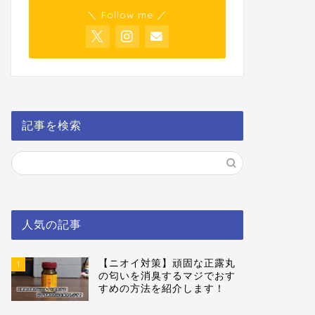
＼ Follow me ／
記事を検索
人気の記事
【ニオイ対策】頑固な正露丸
1
の匂いを消臭するマジでおす
すめの方法を紹介します！