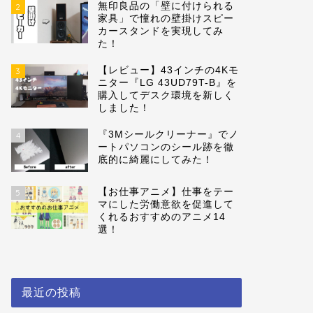
無印良品の「壁に付けられる
2
家具」で憧れの壁掛けスピー
カースタンドを実現してみ
た！
【レビュー】43インチの4Kモ
3
ニター『LG 43UD79T-B』を
購入してデスク環境を新しく
しました！
『3Mシールクリーナー』でノ
4
ートパソコンのシール跡を徹
底的に綺麗にしてみた！
【お仕事アニメ】仕事をテー
5
マにした労働意欲を促進して
くれるおすすめのアニメ14
選！
最近の投稿