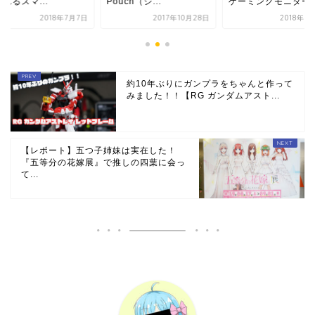
uch（シ...
ゲーミングモニター...
てくれるスマ...
2017年10月28日
2018年1月21日
2018年
約10年ぶりにガンプラをちゃんと作って
みました！！【RG ガンダムアスト...
【レポート】五つ子姉妹は実在した！
『五等分の花嫁展』で推しの四葉に会っ
て...