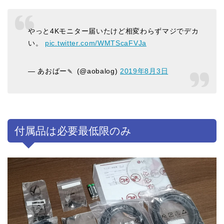
やっと4Kモニター届いたけど相変わらずマジでデカ
い。
pic.twitter.com/WMTScaFVJa
— あおばー🍡 (@aobalog)
2019年8月3日
付属品は必要最低限のみ