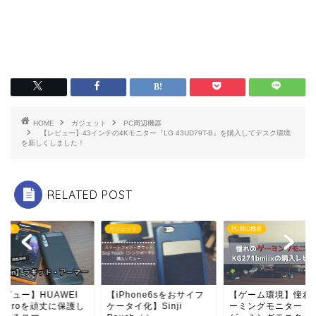
HOME
ガジェット
PC周辺機器
【レビュー】43インチの4Kモニター『LG 43UD79T-B』を購入してデスク環境
を新しくしました！
RELATED POST
ェット
PC周辺機器
ガジェット
Phone6sをおサイフ
【ゲーム環境】憧れのゲ
【レビュー】HUAWE
タイ化】Sinji
ーミングモニター！Acer
P20 Proを頑丈に保