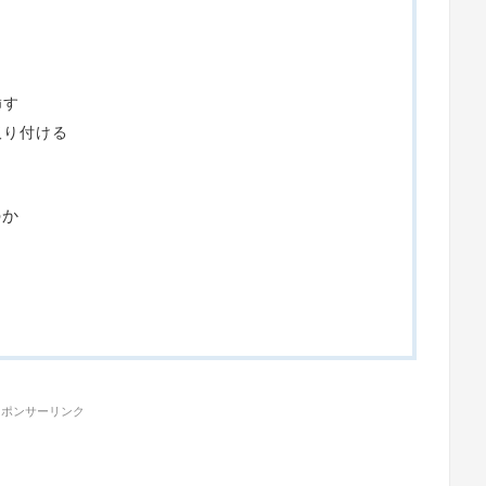
挿す
取り付ける
のか
スポンサーリンク