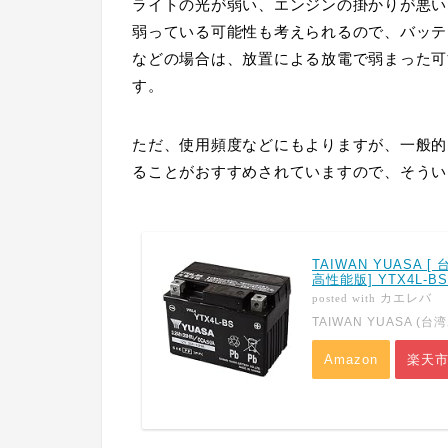
ライトの光が弱い、エンジンの掛かりが悪い
弱っている可能性も考えられるので、バッテ
などの場合は、放置による放電で弱まった可
す。
ただ、使用頻度などにもよりますが、一般的
ることがおすすめされていますので、そうい
TAIWAN YUASA 
高性能版] YTX4L-BS
カエレバ
posted with
TAIWAN YUASA (台
Amazon
楽天