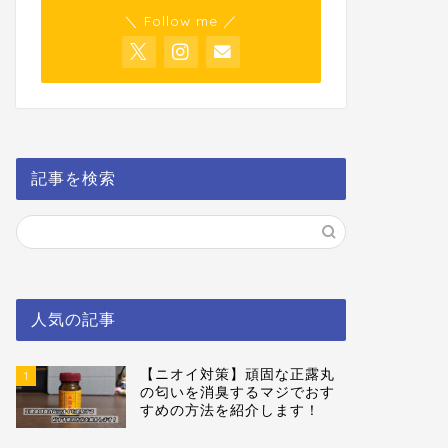
＼ Follow me ／
記事を検索
人気の記事
【ニオイ対策】頑固な正露丸
1
の匂いを消臭するマジでおす
すめの方法を紹介します！