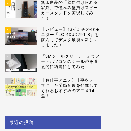
無印良品の「壁に付けられる
2
家具」で憧れの壁掛けスピー
カースタンドを実現してみ
た！
【レビュー】43インチの4Kモ
3
ニター『LG 43UD79T-B』を
購入してデスク環境を新しく
しました！
『3Mシールクリーナー』でノ
4
ートパソコンのシール跡を徹
底的に綺麗にしてみた！
【お仕事アニメ】仕事をテー
5
マにした労働意欲を促進して
くれるおすすめのアニメ14
選！
最近の投稿