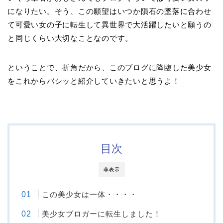
になりたい。そう、この願望はいつか隕石の墜落に合わせ
て可愛い女の子に転生して異世界で大活躍したいと願うの
と同じくらい大切なことなのです。
ということで、折角だから、このブログに降臨した美少女
をこれからバシッと紹介していきたいと思うよ！
目次
非表示
この美少女は一体・・・・
美少女ブロガーに転生しました！