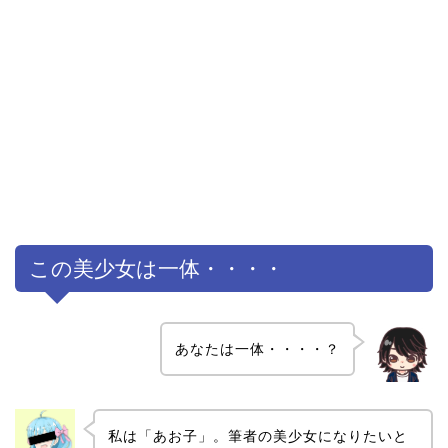
この美少女は一体・・・・
あなたは一体・・・・？
私は「あお子」。筆者の美少女になりたいと