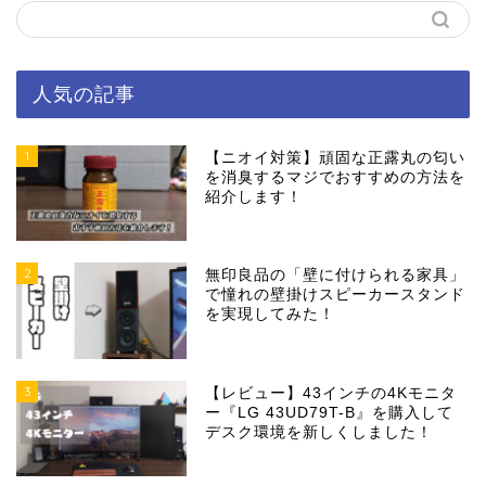
人気の記事
1
【ニオイ対策】頑固な正露丸の匂い
を消臭するマジでおすすめの方法を
紹介します！
2
無印良品の「壁に付けられる家具」
で憧れの壁掛けスピーカースタンド
を実現してみた！
3
【レビュー】43インチの4Kモニタ
ー『LG 43UD79T-B』を購入して
デスク環境を新しくしました！