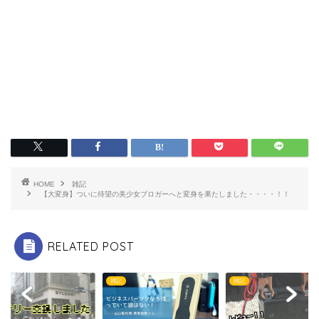
HOME
雑記
【大変身】ついに待望の美少女ブロガーへと変身を果たしました・・・・！！
RELATED POST
雑記
雑記