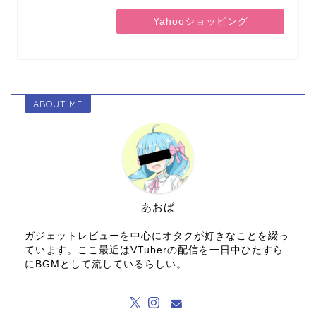
Yahooショッピング
ABOUT ME
あおば
ガジェットレビューを中心にオタクが好きなことを綴っ
ています。ここ最近はVTuberの配信を一日中ひたすら
にBGMとして流しているらしい。