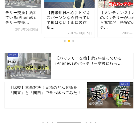
バッテリー交換】約2
【携帯用靴べら】ビジネ
【メンテナンス】バ
っているiPhone6s
スパーソンなら持ってい
のバッテリーが上が
ッテリー交換...
て損はない！山口製作
ら充電だ！格安のバ
所...
テ...
2018年5月20日
2017年10月15日
2018年3
【バッテリー交換】約2年使っている
iPhone6sのバッテリー交換に行っ...
【比較】東西対決！日清のどん兵衛を
「関東」と「関西」で食べ比べてみた！