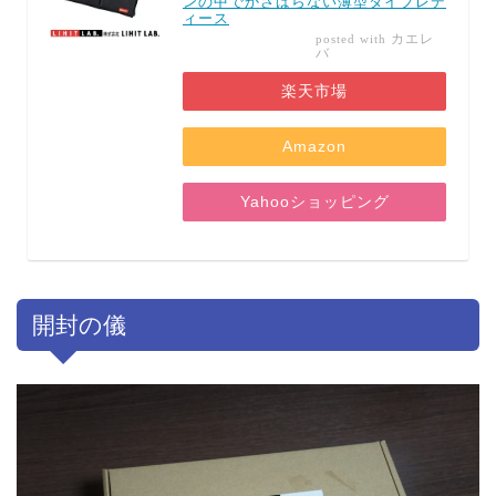
ンの中でかさばらない薄型タイプレデ
ィース
カエレ
posted with
バ
楽天市場
Amazon
Yahooショッピング
開封の儀