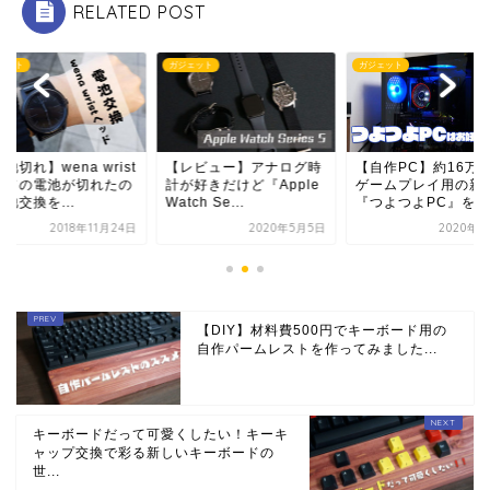
RELATED POST
ェット
ガジェット
ガジェット
レビュー】アナログ時
【自作PC】約16万円で
【電池切れ】wena wr
が好きだけど『Apple
ゲームプレイ用の新しい
ヘッドの電池が切れ
ch Se...
『つよつよPC』を自...
で電池交換を...
2020年5月5日
2020年5月6日
2018年11
【DIY】材料費500円でキーボード用の
自作パームレストを作ってみました...
キーボードだって可愛くしたい！キーキ
ャップ交換で彩る新しいキーボードの
世...