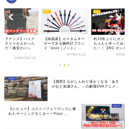
雑記
雑記
メンテナンス】バイク
【純国産】カスタムオー
約10年ぶりにガンプ
バッテリーが上がった
ダーできる腕時計ブラン
ちゃんと作ってみま
充電だ！格安のバッ
ド「knot（ノット）...
た！！【RG ガンダム.
.
2017年6月7日
2019年
2018年3月27日
【感想】心がじんわり温かくなる「あさ
がおと加瀬さん。」の劇場OVAアニメ...
【レビュー】コストパフォーマンスに優
れたゲーミングモニター！Pixio ...