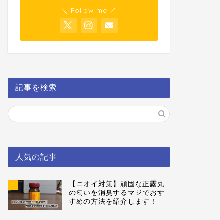
＼ Follow me ／
記事を検索
人気の記事
【ニオイ対策】頑固な正露丸
1
の匂いを消臭するマジでおす
すめの方法を紹介します！