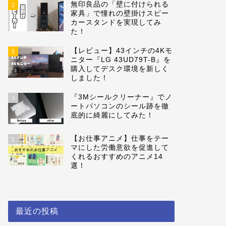
無印良品の「壁に付けられる
2
家具」で憧れの壁掛けスピー
カースタンドを実現してみ
た！
【レビュー】43インチの4Kモ
3
ニター『LG 43UD79T-B』を
購入してデスク環境を新しく
しました！
『3Mシールクリーナー』でノ
4
ートパソコンのシール跡を徹
底的に綺麗にしてみた！
【お仕事アニメ】仕事をテー
5
マにした労働意欲を促進して
くれるおすすめのアニメ14
選！
最近の投稿