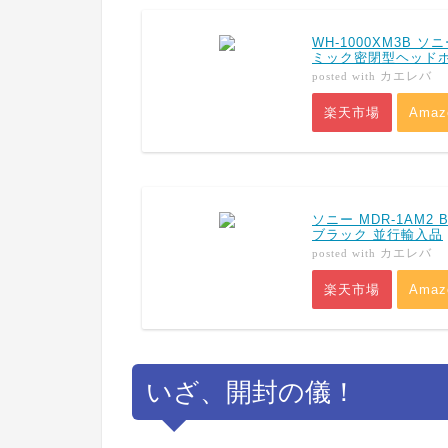
WH-1000XM3B 
ミック密閉型ヘッドホン
カエレバ
posted with
楽天市場
Amaz
ソニー MDR-1AM
ブラック 並行輸入品
カエレバ
posted with
楽天市場
Amaz
いざ、開封の儀！